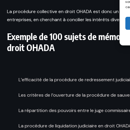
so
ca
La procédure collective en droit OHADA est donc un mécanis
entreprises, en cherchant à concilier les intérêts divergen
Exemple de 100 sujets de mémoire 
DROIT PÉNAL
droit OHADA
Comment infiltrer un réseau de
proxénétisme
22 OCTOBRE 2023
L’efficacité de la procédure de redressement judicia
Les critères de l’ouverture de la procédure de sauv
La répartition des pouvoirs entre le juge commissaire
La procédure de liquidation judiciaire en droit OHADA