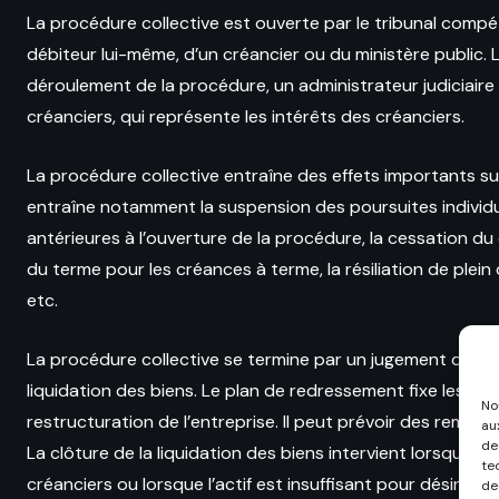
La procédure collective est ouverte par le tribunal compét
débiteur lui-même, d’un créancier ou du ministère public. 
déroulement de la procédure, un administrateur judiciaire o
créanciers, qui représente les intérêts des créanciers.
La procédure collective entraîne des effets importants sur 
entraîne notamment la suspension des poursuites individuel
antérieures à l’ouverture de la procédure, la cessation d
du terme pour les créances à terme, la résiliation de plei
etc.
La procédure collective se termine par un jugement qui ar
liquidation des biens. Le plan de redressement fixe les m
No
restructuration de l’entreprise. Il peut prévoir des remis
au
de
La clôture de la liquidation des biens intervient lorsque le
te
créanciers ou lorsque l’actif est insuffisant pour désintére
de