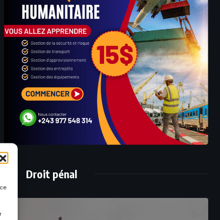
Droit pénal
nce
r