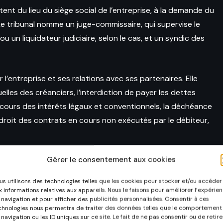
ent du lieu du siège social de l’entreprise, à la demande du
Le tribunal nomme un juge-commissaire, qui supervise le
u un liquidateur judiciaire, selon le cas, et un syndic des
l’entreprise et ses relations avec ses partenaires. Elle
les des créanciers, l’interdiction de payer les dettes
u cours des intérêts légaux et conventionnels, la déchéance
n droit des contrats en cours non exécutés par le débiteur,
Gérer le consentement aux cookies
rête le plan de redressement ou prononce la clôture de la
odalités de paiement des créanciers et les mesures de
us utilisons des technologies telles que les cookies pour stocker et/ou accéder
es de dettes, des moratoires ou des conversions en actions.
x informations relatives aux appareils. Nous le faisons pour améliorer l’expérie
 navigation et pour afficher des publicités personnalisées. Consentir à ces
 produit de la vente des actifs a été réparti entre les
chnologies nous permettra de traiter des données telles que le comportement
sser les frais et charges de la procédure.
 navigation ou les ID uniques sur ce site. Le fait de ne pas consentir ou de retire