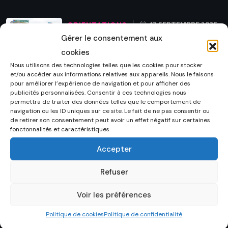
ORIENTATIONS
13 SEPTEMBRE 2025
Gérer le consentement aux
Secret médical et responsabilité de
cookies
l’hôpital en droit Congolais :
Nous utilisons des technologies telles que les cookies pour stocker
et/ou accéder aux informations relatives aux appareils. Nous le faisons
ORIENTATIONS
3 SEPTEMBRE 2025
pour améliorer l’expérience de navigation et pour afficher des
publicités personnalisées. Consentir à ces technologies nous
L’inconstitutionnalité et l’inefficacité de la
permettra de traiter des données telles que le comportement de
navigation ou les ID uniques sur ce site. Le fait de ne pas consentir ou
peine de travaux forcés prévus
de retirer son consentement peut avoir un effet négatif sur certaines
fonctonnalités et caractéristiques.
MÉTHODOLOGIE
14 AOÛT 2024
Accepter
Comment faire la synthèse de son
mémoire : Guide complet
Refuser
Voir les préférences
ORIENTATIONS
30 JUILLET 2024
Politique de cookies
Politique de confidentialité
Exemples des lettres de demande de