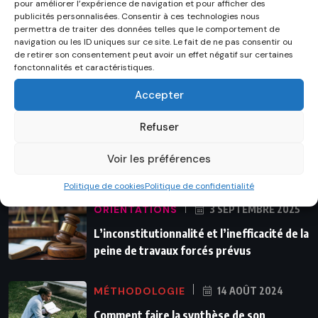
pour améliorer l’expérience de navigation et pour afficher des
publicités personnalisées. Consentir à ces technologies nous
permettra de traiter des données telles que le comportement de
navigation ou les ID uniques sur ce site. Le fait de ne pas consentir ou
de retirer son consentement peut avoir un effet négatif sur certaines
fonctonnalités et caractéristiques.
Rédaction de mémoire
Accepter
Refuser
ORIENTATIONS
13 SEPTEMBRE 2025
Secret médical et responsabilité de
Voir les préférences
l’hôpital en droit Congolais :
Politique de cookies
Politique de confidentialité
ORIENTATIONS
3 SEPTEMBRE 2025
L’inconstitutionnalité et l’inefficacité de la
peine de travaux forcés prévus
MÉTHODOLOGIE
14 AOÛT 2024
Comment faire la synthèse de son