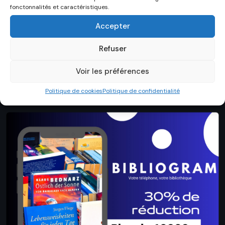
fonctonnalités et caractéristiques.
Accepter
Refuser
Voir les préférences
Bibliothèque
Politique de cookies
Politique de confidentialité