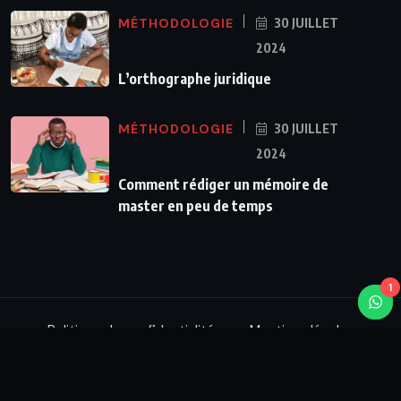
MÉTHODOLOGIE
30 JUILLET
2024
L’orthographe juridique
MÉTHODOLOGIE
30 JUILLET
2024
Comment rédiger un mémoire de
master en peu de temps
1
Politique de confidentialité
Mentions légales
© 2026,
Toni Lokadi.
Tous droits reservés