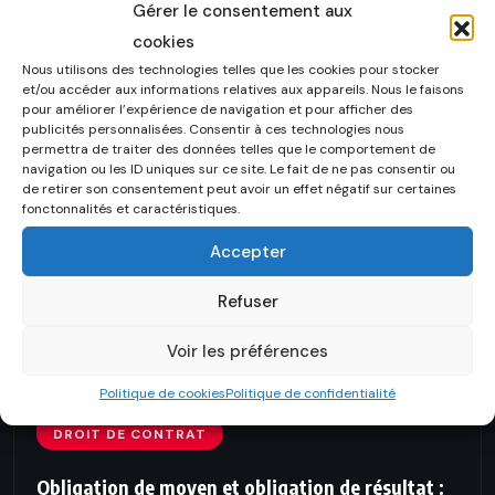
Le coiffeur a une obligation de moyen et non de
Gérer le consentement aux
résultat. Cela signifie que le coiffeur doit tout mettre
cookies
en
Nous utilisons des technologies telles que les cookies pour stocker
et/ou accéder aux informations relatives aux appareils. Nous le faisons
pour améliorer l’expérience de navigation et pour afficher des
publicités personnalisées. Consentir à ces technologies nous
permettra de traiter des données telles que le comportement de
navigation ou les ID uniques sur ce site. Le fait de ne pas consentir ou
de retirer son consentement peut avoir un effet négatif sur certaines
fonctonnalités et caractéristiques.
Accepter
Refuser
Voir les préférences
Politique de cookies
Politique de confidentialité
DROIT DE CONTRAT
Obligation de moyen et obligation de résultat :