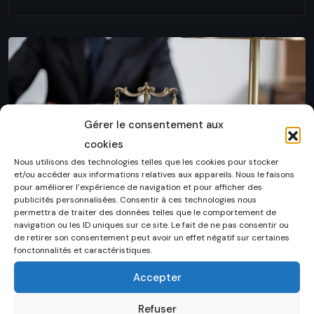
Gérer le consentement aux
cookies
Nous utilisons des technologies telles que les cookies pour stocker
et/ou accéder aux informations relatives aux appareils. Nous le faisons
pour améliorer l’expérience de navigation et pour afficher des
publicités personnalisées. Consentir à ces technologies nous
permettra de traiter des données telles que le comportement de
ORIENTATIONS
navigation ou les ID uniques sur ce site. Le fait de ne pas consentir ou
de retirer son consentement peut avoir un effet négatif sur certaines
Les branches du droit
fonctonnalités et caractéristiques.
Accepter
TONI LOKADI
8 DÉCEMBRE 2022
Le droit n’est pas une science unitaire et les règles de
Refuser