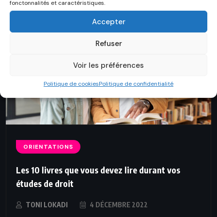
Sur le même thème
fonctonnalités et caractéristiques.
Accepter
Refuser
Voir les préférences
Politique de cookies
Politique de confidentialité
ORIENTATIONS
Les 10 livres que vous devez lire durant vos
études de droit
TONI LOKADI
4 DÉCEMBRE 2022