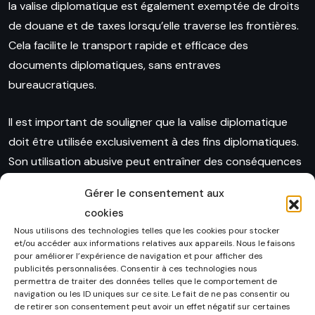
la valise diplomatique est également exemptée de droits
de douane et de taxes lorsqu’elle traverse les frontières.
Cela facilite le transport rapide et efficace des
documents diplomatiques, sans entraves
bureaucratiques.
Il est important de souligner que la valise diplomatique
doit être utilisée exclusivement à des fins diplomatiques.
Son utilisation abusive peut entraîner des conséquences
graves, allant de la suspension des privilèges
Gérer le consentement aux
diplomatiques à des sanctions internationales.
cookies
Nous utilisons des technologies telles que les cookies pour stocker
En conclusion, la valise diplomatique est un outil essentiel
et/ou accéder aux informations relatives aux appareils. Nous le faisons
pour les missions diplomatiques, leur permettant de
pour améliorer l’expérience de navigation et pour afficher des
publicités personnalisées. Consentir à ces technologies nous
communiquer en toute sécurité et de préserver la
permettra de traiter des données telles que le comportement de
navigation ou les ID uniques sur ce site. Le fait de ne pas consentir ou
confidentialité des informations échangées. Tout en
de retirer son consentement peut avoir un effet négatif sur certaines