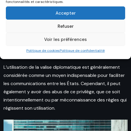
bénéficiant de privilèges et d’immunités, il est crucial de
fonctonnalités et caractéristiques.
respecter les limites de l’immunité diplomatique et de ne
Accepter
pas abuser de ce précieux instrument des relations
internationales.
Refuser
Voir les préférences
Utilisation et abus de la valise
diplomatique
Politique de cookies
Politique de confidentialité
L’utilisation de la valise diplomatique est généralement
considérée comme un moyen indispensable pour faciliter
les communications entre les États. Cependant, il peut
également y avoir des abus de ce privilège, que ce soit
intentionnellement ou par méconnaissance des règles qui
régissent son utilisation.