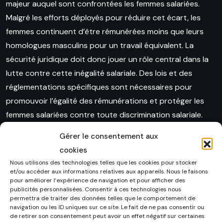
majeur auquel sont confrontées les femmes salariées.
Malgré les efforts déployés pour réduire cet écart, les
femmes continuent d’être rémunérées moins que leurs
homologues masculins pour un travail équivalent. La
sécurité juridique doit donc jouer un rôle central dans la
lutte contre cette inégalité salariale. Des lois et des
réglementations spécifiques sont nécessaires pour
promouvoir l’égalité des rémunérations et protéger les
femmes salariées contre toute discrimination salariale.
Gérer le consentement aux
En France, la loi impose aux employeurs de garantir
cookies
l’égalité de rémunération entre les hommes et les femmes
Nous utilisons des technologies telles que les cookies pour stocker
pour un travail de valeur égale ou de valeur équivalente.
et/ou accéder aux informations relatives aux appareils. Nous le faisons
pour améliorer l’expérience de navigation et pour afficher des
Cela signifie que les femmes doivent être payées autant
publicités personnalisées. Consentir à ces technologies nous
que les hommes pour un travail similaire, en tenant
permettra de traiter des données telles que le comportement de
navigation ou les ID uniques sur ce site. Le fait de ne pas consentir ou
compte des compétences, de l’expérience et des
de retirer son consentement peut avoir un effet négatif sur certaines