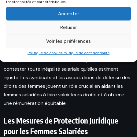
responsabilités. Les employeurs qui ne respectent pas
fonctonnalités et caractéristiques.
cette obligation peuvent faire l’objet de poursuites
Accepter
juridiques et être condamnés à verser des dommages-
intérêts aux femmes lésées.
Refuser
Voir les préférences
Il est également important de noter que les femmes
salariées ont le droit de demander des informations sur la
Politique de cookies
Politique de confidentialité
politique de rémunération de leur employeur et de
contester toute inégalité salariale qu’elles estiment
injuste. Les syndicats et les associations de défense des
droits des femmes jouent un rôle crucial en aidant les
femmes salariées à faire valoir leurs droits et à obtenir
une rémunération équitable.
Les Mesures de Protection Juridique
pour les Femmes Salariées