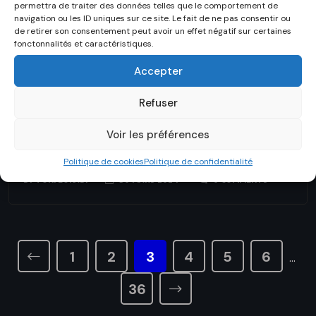
permettra de traiter des données telles que le comportement de
navigation ou les ID uniques sur ce site. Le fait de ne pas consentir ou
MÉTHODOLOGIE
de retirer son consentement peut avoir un effet négatif sur certaines
fonctonnalités et caractéristiques.
Sujets de mémoire en droit des
Accepter
hydrocarbures
Refuser
Le Droit des Hydrocarbures : Une Exploration Juridique
Approfondie Le droit des hydrocarbures est une
Voir les préférences
branche spécialisée du droit qui...
Politique de cookies
Politique de confidentialité
BY
TONI LOKADI
30 MARS 2024
0 COMMENTS
1
2
3
4
5
6
…
36