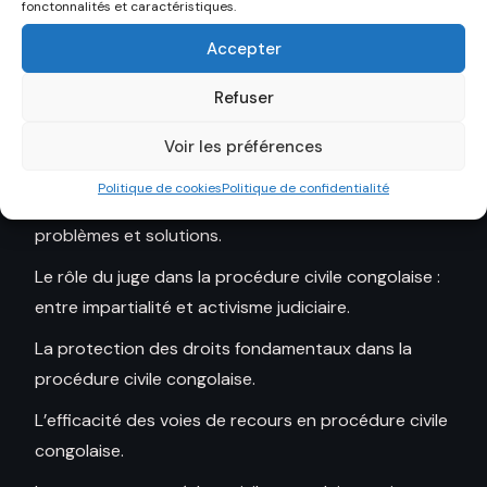
fonctonnalités et caractéristiques.
déroulement et conséquences
Accepter
L’impact de la réforme du Code de procédure civile
congolais sur l’accès à la justice.
Refuser
La médiation et la conciliation en procédure civile
Voir les préférences
congolaise : enjeux et perspectives.
Politique de cookies
Politique de confidentialité
L’exécution des jugements en matière civile en RDC :
problèmes et solutions.
Le rôle du juge dans la procédure civile congolaise :
entre impartialité et activisme judiciaire.
La protection des droits fondamentaux dans la
procédure civile congolaise.
L’efficacité des voies de recours en procédure civile
congolaise.