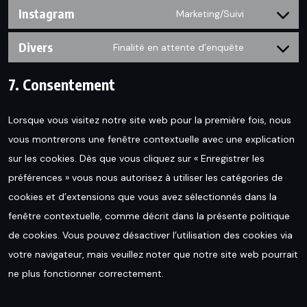
to
Instagram
twitter
Marketing/Suivi
Consent
service
to
Divers
linkedin
Finalité en attente d’enquête
Consent
service
to
instagram
7. Consentement
service
divers
Lorsque vous visitez notre site web pour la première fois, nous
vous montrerons une fenêtre contextuelle avec une explication
sur les cookies. Dès que vous cliquez sur « Enregistrer les
préférences » vous nous autorisez à utiliser les catégories de
cookies et d’extensions que vous avez sélectionnés dans la
fenêtre contextuelle, comme décrit dans la présente politique
de cookies. Vous pouvez désactiver l’utilisation des cookies via
votre navigateur, mais veuillez noter que notre site web pourrait
ne plus fonctionner correctement.